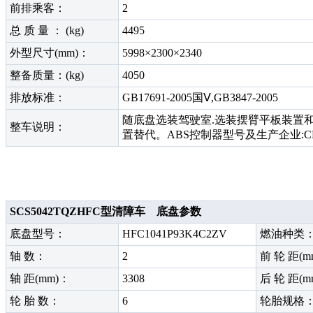
前排乘客：
2
总 质 量 ： (kg)
4495
外型尺寸(mm)：
5998×2300×2340
整备质量：(kg)
4050
排放标准：
GB17691-2005国Ⅴ,GB3847-2005
随底盘选装驾驶室.选装摆臂平板装置和后拦
整车说明：
置替代。ABS控制器型号及生产企业:CM
SCS5042TQZHFC型清障车 底盘参数
底盘型号：
HFC1041P93K4C2ZV
燃油种类
轴 数：
2
前 轮 距(m
轴 距(mm)：
3308
后 轮 距(m
轮 胎 数：
6
轮胎规格