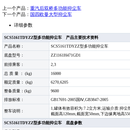
上一个产品：
重汽后双桥多功能抑尘车
下一个产品：
国四欧曼大型抑尘车
详细参数
SCS5161TDYZZ型多功能抑尘车 产品主要技术资料
产品名称：
SCS5161TDYZZ型多功能抑尘车
底盘型号：
ZZ1161H471GD1
前排乘客：
2,3
总 质 量 ： (kg)
16000
额定质量： (kg)
6270,6205
整备质量：(kg)
9600
排放标准：
GB17691-2005国Ⅳ,GB3847-2005
1,罐体有效容积为:7.2立方米;运输介质:抑尘剂;
整车说明：
截面高120mm,截面宽50mm,下边缘离地高
SCS5161TDYZZ型多功能抑尘车 底盘参数