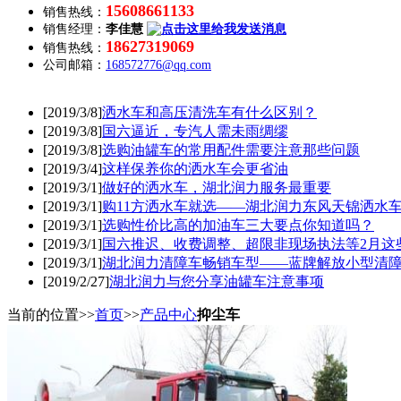
15608661133
销售热线：
销售经理：
李佳慧
18627319069
销售热线：
公司邮箱：
168572776@qq.com
[2019/3/8]
洒水车和高压清洗车有什么区别？
[2019/3/8]
国六逼近，专汽人需未雨绸缪
[2019/3/8]
选购油罐车的常用配件需要注意那些问题
[2019/3/4]
这样保养你的洒水车会更省油
[2019/3/1]
做好的洒水车，湖北润力服务最重要
[2019/3/1]
购11方洒水车就选——湖北润力东风天锦洒水
[2019/3/1]
选购性价比高的加油车三大要点你知道吗？
[2019/3/1]
国六推迟、收费调整、超限非现场执法等2月这
[2019/3/1]
湖北润力清障车畅销车型——蓝牌解放小型清
[2019/2/27]
湖北润力与您分享油罐车注意事项
当前的位置>>
首页
>>
产品中心
抑尘车