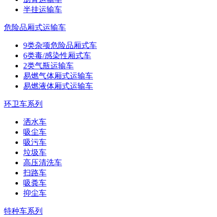
半挂运输车
危险品厢式运输车
9类杂项危险品厢式车
6类毒/感染性厢式车
2类气瓶运输车
易燃气体厢式运输车
易燃液体厢式运输车
环卫车系列
洒水车
吸尘车
吸污车
垃圾车
高压清洗车
扫路车
吸粪车
抑尘车
特种车系列