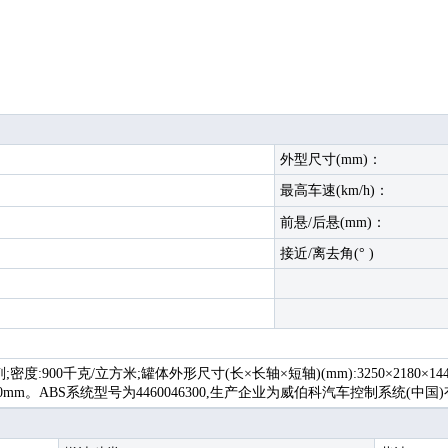
外型尺寸(mm)：
最高车速(km/h)：
前悬/后悬(mm)：
接近/离去角(° )
密度:900千克/立方米;罐体外形尺寸(长×长轴×短轴)(mm):3250×2180×1
550mm。ABS系统型号为4460046300,生产企业为威伯科汽车控制系统