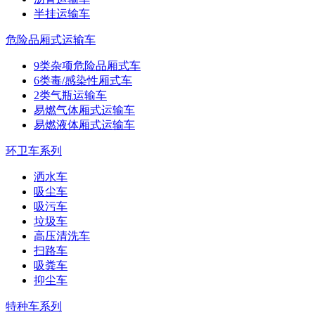
半挂运输车
危险品厢式运输车
9类杂项危险品厢式车
6类毒/感染性厢式车
2类气瓶运输车
易燃气体厢式运输车
易燃液体厢式运输车
环卫车系列
洒水车
吸尘车
吸污车
垃圾车
高压清洗车
扫路车
吸粪车
抑尘车
特种车系列