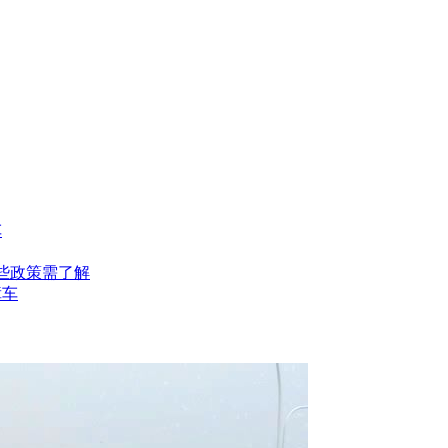
车
些政策需了解
障车