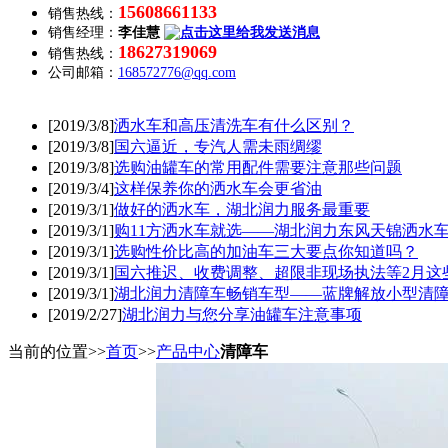
15608661133
销售热线：
销售经理：
李佳慧
18627319069
销售热线：
公司邮箱：
168572776@qq.com
[2019/3/8]
洒水车和高压清洗车有什么区别？
[2019/3/8]
国六逼近，专汽人需未雨绸缪
[2019/3/8]
选购油罐车的常用配件需要注意那些问题
[2019/3/4]
这样保养你的洒水车会更省油
[2019/3/1]
做好的洒水车，湖北润力服务最重要
[2019/3/1]
购11方洒水车就选——湖北润力东风天锦洒水
[2019/3/1]
选购性价比高的加油车三大要点你知道吗？
[2019/3/1]
国六推迟、收费调整、超限非现场执法等2月这
[2019/3/1]
湖北润力清障车畅销车型——蓝牌解放小型清
[2019/2/27]
湖北润力与您分享油罐车注意事项
当前的位置>>
首页
>>
产品中心
清障车